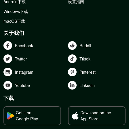
Android下载
设置指南
Windows下载
macOS下载
关于我们
Facebook
Reddit
Twitter
Tiktok
Instagram
Pinterest
Youtube
Linkedln
下载
Get it on
Download on the
Google Play
App Store