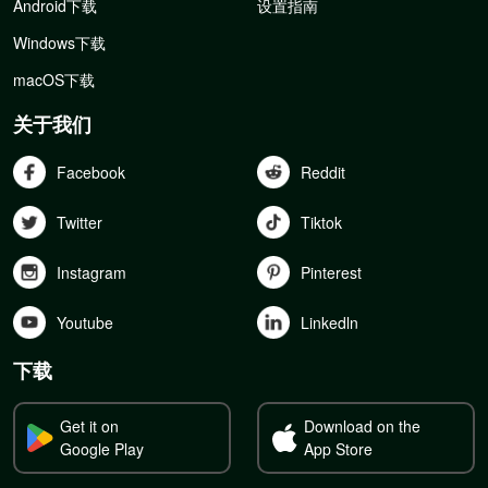
Android下载
设置指南
Windows下载
macOS下载
关于我们
Facebook
Reddit
Twitter
Tiktok
Instagram
Pinterest
Youtube
Linkedln
下载
Get it on
Download on the
Google Play
App Store