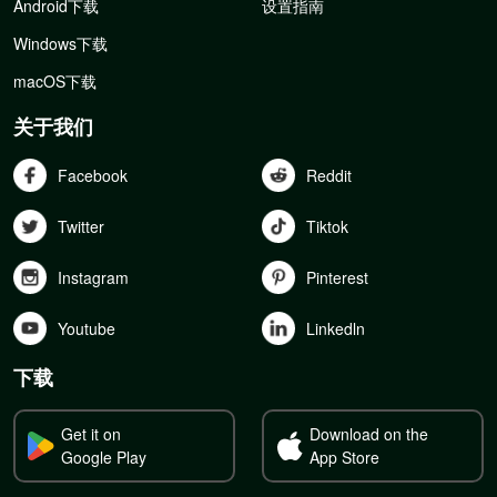
Android下载
设置指南
Windows下载
macOS下载
关于我们
Facebook
Reddit
Twitter
Tiktok
Instagram
Pinterest
Youtube
Linkedln
下载
Get it on
Download on the
Google Play
App Store