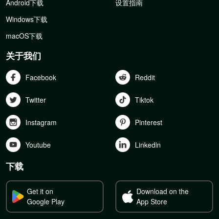
Android下载
设置指南
Windows下载
macOS下载
关于我们
Facebook
Reddit
Twitter
Tiktok
Instagram
Pinterest
Youtube
Linkedln
下载
Get it on
Download on the
Google Play
App Store