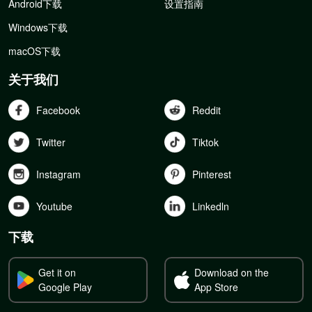
Android下载
设置指南
Windows下载
macOS下载
关于我们
Facebook
Reddit
Twitter
Tiktok
Instagram
Pinterest
Youtube
Linkedln
下载
Get it on
Download on the
Google Play
App Store