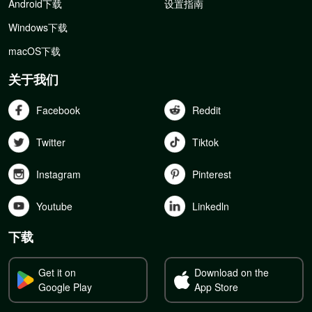
Android下载
设置指南
Windows下载
macOS下载
关于我们
Facebook
Reddit
Twitter
Tiktok
Instagram
Pinterest
Youtube
Linkedln
下载
Get it on
Download on the
Google Play
App Store